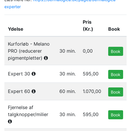
experter
Pris
Ydelse
(Kr.)
Book
Liste af ydelser i gruppen Målrettede behandlinger
Kurforløb - Melano
PRO (reducerer
30 min.
0,00
Book
pigmentpletter)
Expert 30
30 min.
595,00
Book
Expert 60
60 min.
1.070,00
Book
Fjernelse af
talgknopper/milier
30 min.
595,00
Book