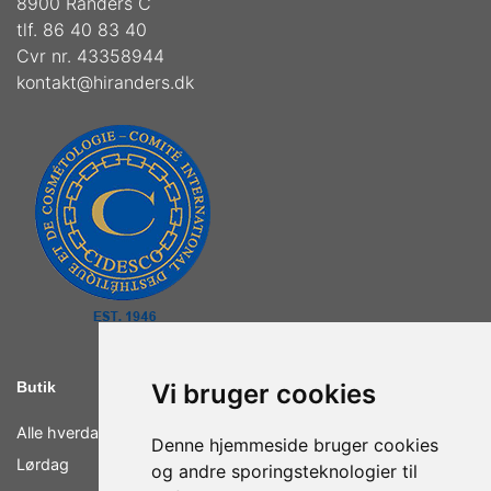
8900 Randers C
tlf. 86 40 83 40
Cvr nr. 43358944
kontakt@hiranders.dk
Butik
Vi bruger cookies
Alle hverdage
11.30 - 13.00 & 15.30 - 17.30
Denne hjemmeside bruger cookies
Lørdag
10.00 - 14.00
og andre sporingsteknologier til